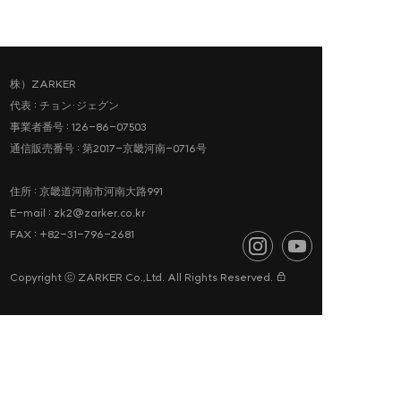
株）ZARKER
代表 : チョン·ジェグン
事業者番号 : 126-86-07503
通信販売番号 : 第2017-京畿河南-0716号
住所 : 京畿道河南市河南大路991
E-mail : zk2@zarker.co.kr
FAX : +82-31-796-2681
Copyright ⓒ ZARKER Co.,Ltd. All Rights Reserved.