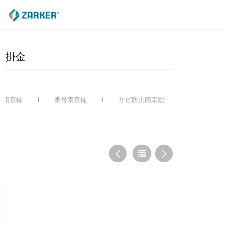
ZARKER
掛金
LINE-UP
板南京錠
番号南京錠
サビ防止南京錠
黄銅南京
B2B
PR CENTER
SUPPORT
GOODS