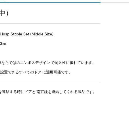
（中）
 Hasp Staple Set (Middle Size)
23㎜
ERならではのエンボスデザイン で耐久性に優れています。
設置できるすべてのドア に適用可能です。
錠を連結する時にドアと 南京錠を連結してくれる製品です。