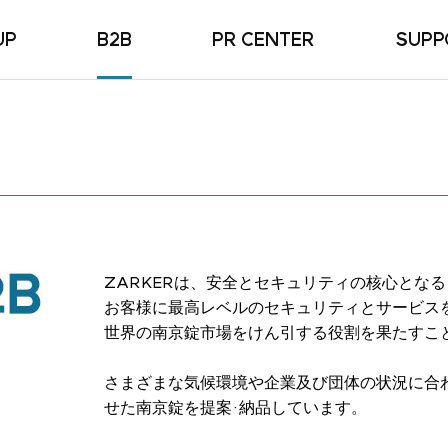
UP
B2B
PR CENTER
SUPP
京錠
MEDIA
FA
京錠
NEWS
南京錠
FAMAILY SITE
京錠
南京錠
ZARKERは、安全とセキュリティの核心とな
南京錠
お客様に最高レベルのセキュリティとサービス
ロック
世界の南京錠市場をけん引する役割を果たすこ
さまざまな気候環境や企業及び団体の状況に合
せた南京錠を提案·納品しています。