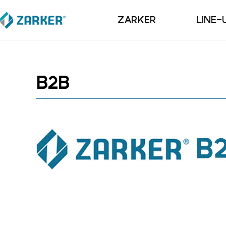
ZARKER
LINE-
ZARKER
鉄板南
BI
番号南
B2B
R&D
サビ防止
Since 2007
黄銅南
ダイヤル式
自転車向け
カップル
掛金