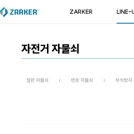
ZARKER
LINE-
ZARKER
철판 자
BI
번호 자
자전거 자물쇠
R&D
부식방지 
Since 2007
황동 자
마스터키 
철판 자물쇠
번호 자물쇠
부식방지
자전거 자
사랑의 자
걸고