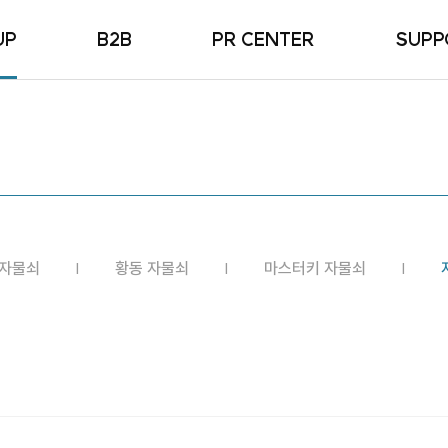
UP
B2B
PR CENTER
SUPP
물쇠
MEDIA
자주 묻
물쇠
NEWS
자물쇠
FAMAILY SITE
물쇠
자물쇠
 자물쇠
황동 자물쇠
마스터키 자물쇠
물쇠
물쇠
리