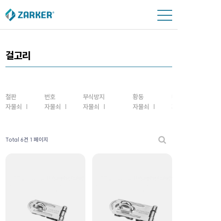
ZARKER
걸고리
LINE-UP
철판
번호
부식방지
황동
마스터키
B2B
자물쇠
자물쇠
자물쇠
자물쇠
자물쇠
PR CENTER
Total 6건
1 페이지
SUPPORT
GOODS