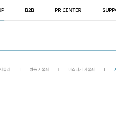
UP
B2B
PR CENTER
SUPP
물쇠
MEDIA
자주 묻
물쇠
NEWS
자물쇠
FAMAILY SITE
물쇠
자물쇠
 자물쇠
황동 자물쇠
마스터키 자물쇠
물쇠
물쇠
리