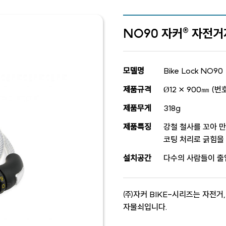
NO90 자커® 자전
모델명
Bike Lock NO90
제품규격
Ø12 × 900㎜ (
제품무게
318g
제품특징
강철 철사를 꼬아 만
코팅 처리로 긁힘을 
설치공간
다수의 사람들이 출
㈜자커 BIKE-시리즈는 자전거
자물쇠입니다.