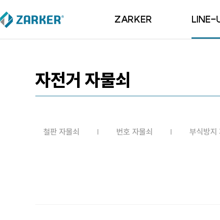
ZARKER
LINE-
ZARKER
철판 자
BI
번호 자
자전거 자물쇠
R&D
부식방지 
Since 2007
황동 자
마스터키 
철판 자물쇠
번호 자물쇠
부식방지
자전거 자
사랑의 자
걸고